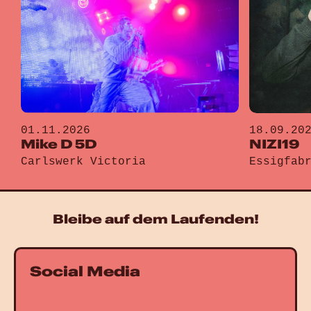
01.11.2026
18.09.20
Mike D 5D
NIZI19
Carlswerk Victoria
Essigfab
Gehe zu „Mike D 5D“
Gehe zu „
Bleibe auf dem Laufenden!
Social Media