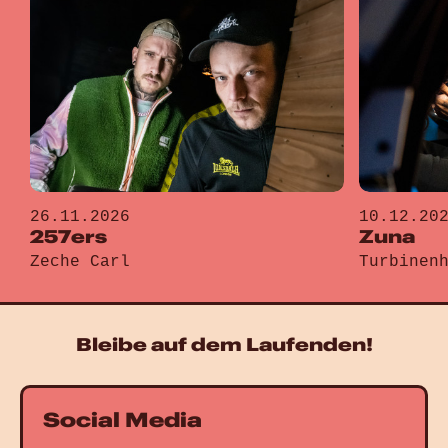
26.11.2026
10.12.20
257ers
Zuna
Zeche Carl
Turbinen
Gehe zu „257ers“
Gehe zu „
Bleibe auf dem Laufenden!
Social Media