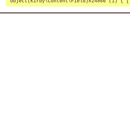
object(Kirby\Content\Field)#24866 (1) { [