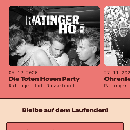
05.12.2026
27.11.20
Die Toten Hosen Party
Ohrenfe
Ratinger Hof Düsseldorf
Ratinger
Gehe zu „Die Toten Hosen Party“
Gehe zu „
Bleibe auf dem Laufenden!